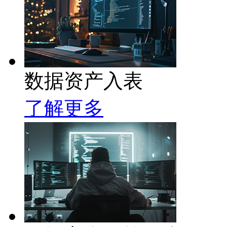
数据资产入表
了解更多