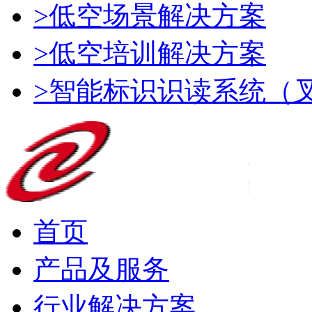
>低空场景解决方案
>低空培训解决方案
>智能标识识读系统（
首页
产品及服务
行业解决方案