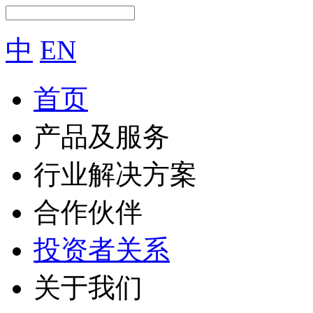
中
EN
首页
产品及服务
行业解决方案
合作伙伴
投资者关系
关于我们