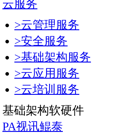
云服务
>云管理服务
>安全服务
>基础架构服务
>云应用服务
>云培训服务
基础架构软硬件
PA视讯鲲泰