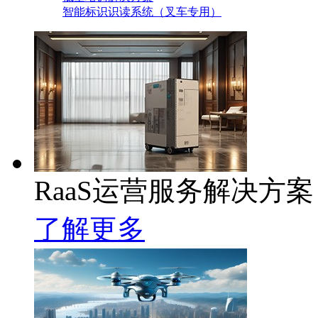
智能标识识读系统（叉车专用）
RaaS运营服务解决方案
了解更多