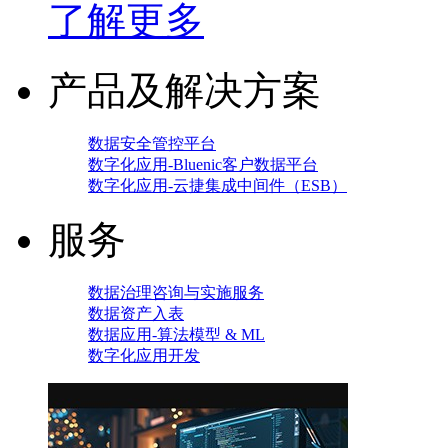
了解更多
产品及解决方案
数据安全管控平台
数字化应用-Bluenic客户数据平台
数字化应用-云捷集成中间件（ESB）
服务
数据治理咨询与实施服务
数据资产入表
数据应用-算法模型 & ML
数字化应用开发