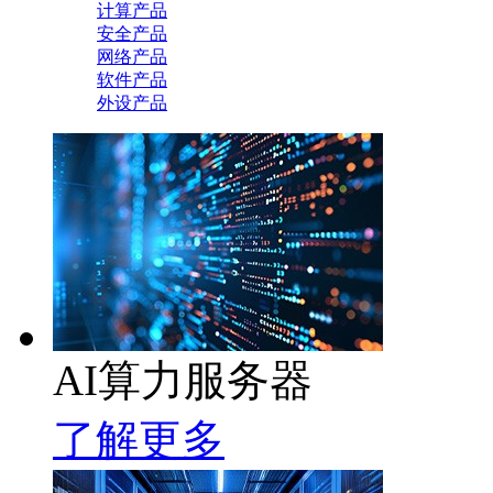
计算产品
安全产品
网络产品
软件产品
外设产品
AI算力服务器
了解更多