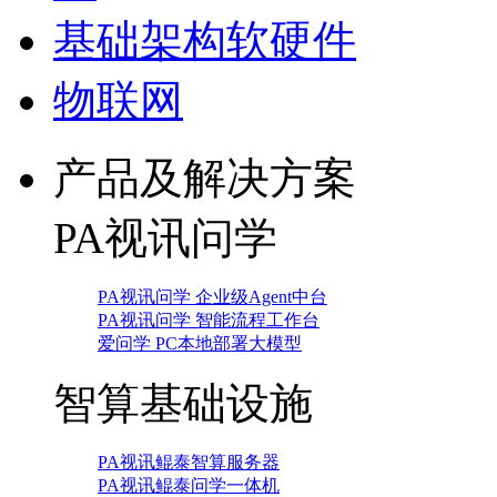
基础架构软硬件
物联网
产品及解决方案
PA视讯问学
PA视讯问学 企业级Agent中台
PA视讯问学 智能流程工作台
爱问学 PC本地部署大模型
智算基础设施
PA视讯鲲泰智算服务器
PA视讯鲲泰问学一体机