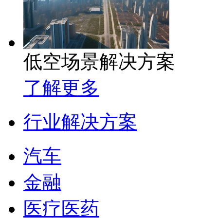
低空场景解决方案
了解更多
行业解决方案
汽车
金融
医疗医药