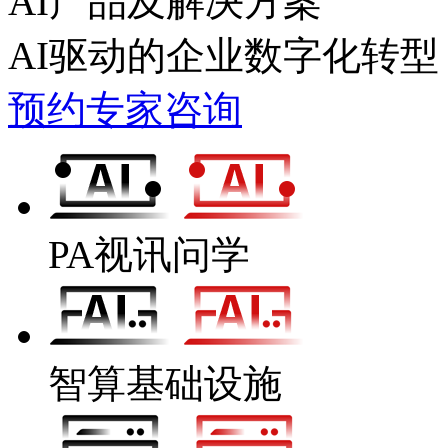
AI产品及解决方案
AI驱动的企业数字化转型
预约专家咨询
PA视讯问学
智算基础设施