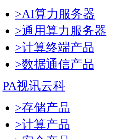
>AI算力服务器
>通用算力服务器
>计算终端产品
>数据通信产品
PA视讯云科
>存储产品
>计算产品