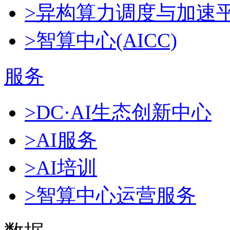
>异构算力调度与加速
>智算中心(AICC)
服务
>DC·AI生态创新中心
>AI服务
>AI培训
>智算中心运营服务