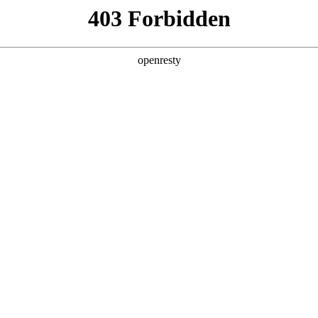
产品及服务
行业解决方案
合作伙伴
投资者关系
PA视讯数码的重要发展战略之一。PA视讯数码在遵从适用的国家和地区法律
、可持续、可信赖的网络安全与隐私保护保障体系，并积极地与有
隐私保护的重要性，致力于保护消费者、客户、供应商、合作
。